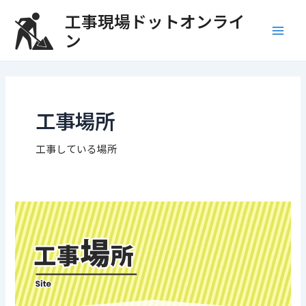
内
Main
工事現場ドットオンライ
容
ン
Men
を
ス
キ
ッ
プ
工事場所
工事している場所
工
事
場
所
_
サ