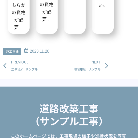
の資格
ちらか
い。
が必
の資格
要。
が必
要。
施工方法
2023.11.28
Prev
Next
PREVIOUS
NEXT
工事場所_サンプル
現場取組_サンプル
道路改築工事
（サンプル工事）
このホームページでは、工事現場の様子や進捗状況を写真