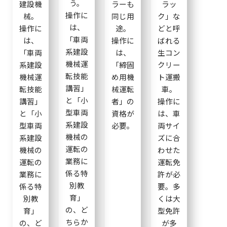
う。
建設機
ラーも
ラッ
操作に
械。
同じ用
ク」な
は、
操作に
途。
どと呼
「車両
は、
操作に
ばれる
系建設
「車両
は、
生コン
機械運
系建設
「締固
クリー
転技能
機械運
め用機
ト運搬
講習」
転技能
械運転
車。
と「小
講習」
者」の
操作に
型車両
と「小
資格が
は、車
系建設
型車両
必要。
両サイ
機械の
系建設
ズに合
運転の
機械の
わせた
業務に
運転の
運転免
係る特
業務に
許が必
別教
係る特
要。多
育」
別教
くは大
の、ど
育」
型免許
ちらか
の、ど
が多