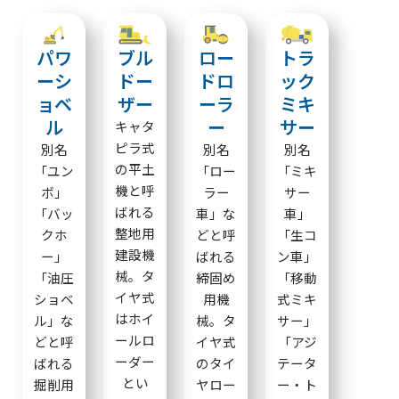
パワ
ブル
ロー
トラ
ーシ
ドー
ドロ
ック
ョベ
ザー
ーラ
ミキ
ル
ー
サー
キャタ
ピラ式
別名
別名
別名
の平土
「ユン
「ロー
「ミキ
機と呼
ボ」
ラー
サー
ばれる
「バッ
車」な
車」
整地用
クホ
どと呼
「生コ
建設機
ー」
ばれる
ン車」
械。タ
「油圧
締固め
「移動
イヤ式
ショベ
用機
式ミキ
はホイ
ル」な
械。タ
サー」
ールロ
どと呼
イヤ式
「アジ
ーダー
ばれる
のタイ
テータ
とい
掘削用
ヤロー
ー・ト