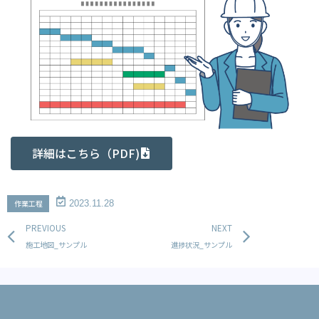
詳細はこちら（PDF)
作業工程
2023.11.28
Prev
Next
PREVIOUS
NEXT
施工地図_サンプル
進捗状況_サンプル