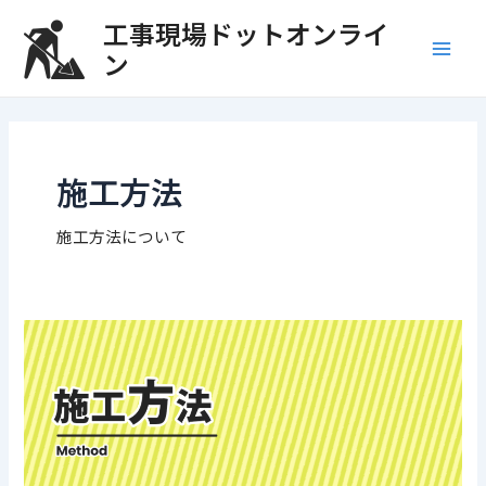
内
Main
工事現場ドットオンライ
容
ン
Men
を
ス
キ
ッ
プ
施工方法
施工方法について
施
工
方
法
_
サ