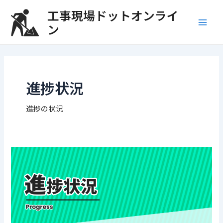
内
Main
工事現場ドットオンライ
容
ン
Men
を
ス
キ
ッ
プ
進捗状況
進捗の状況
進
捗
状
況
_
サ