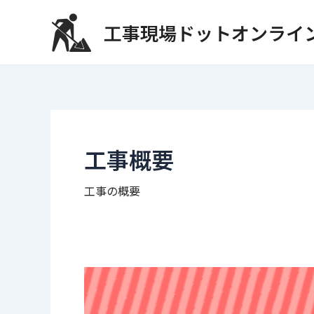
内
容
工事現場ドットオンライ
を
ス
キ
ッ
プ
工事概要
工事の概要
工
事
概