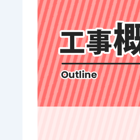
要
_
サ
ン
プ
ル